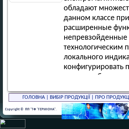
исполнения с раз
обладают множест
могут применяться
данном классе при
видов сред
расширенные функ
Датчики с футеровк
непревзойденные 
технологических п
технологическим п
наличие сертифика
локального индика
конфигурировать 
какого-либо конта
Расширенные функ
информацию о тех
ГОЛОВНА
|
ВИБІР ПРОДУКЦІЇ
|
ПРО ПРОДУКЦ
прибора.
Двухсекционная ко
обеспечить соотве