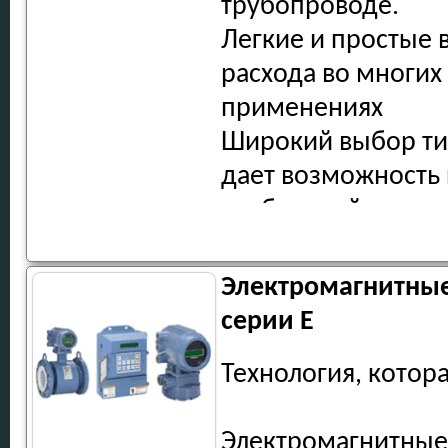
трубопроводе.
Легкие и простые 
расхода во многих
применениях
Широкий выбор ти
дает возможность
требований
Экономичная конс
Электромагнитные
Особенности и пр
серии E
Бесфланцевая кон
Технология, котор
Типоразмеры от 4 
Датчики с футеров
Электромагнитные