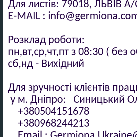
Для листів: 79018, ЛЬВІВ А/
E-
MAIL : info@germiona.co
Розклад роботи:
пн,вт,ср,чт,пт
з
08:30 ( без о
сб,нд -
Вихідний
Для зручності клієнтів пра
у м. Дніпро: Синицький О
+380504151678
+380968244213
Email : Germiona.Ukraine