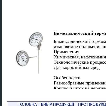
Биметаллический термом
Биметаллический термом
изменяемое положение шт
Применения
Химическая, нефтехимич
Технологические процесс
Для коррозийных сред
Особенности
Разнообразные применен
Корпус и шток из нержа
Подстройка показаний на
Номинальный размер 3" и
ГОЛОВНА
|
ВИБІР ПРОДУКЦІЇ
|
ПРО ПРОДУКЦ