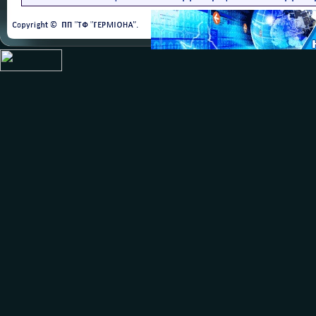
Описание
Для установки в трубопро
Шток и корпус производ
и виды присоединений по
высокой степени защиты 
применяться в условиях 