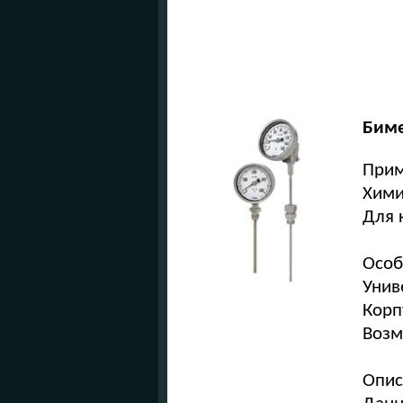
Биме
Прим
Хими
Для 
Особ
Унив
Корп
Возм
Опис