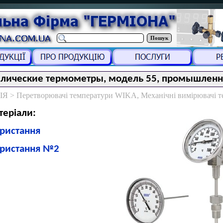
Пошук
лические термометры, модель 55, промышленн
 > Перетворювачі температури WIKA, Механічні вимірювачі т
теріали:
ористання
користання №2