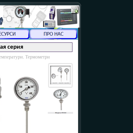
ая серия
емператури. Термометри