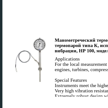
Манометреческий термо
термопарой типа К, ис
вибрации, НР 100, моде
Applications
For the local measurement 
engines, turbines, compres
Special Features
Instruments meet the high
Very high vibration resista
Extremely robust design wit
All stainless steel design