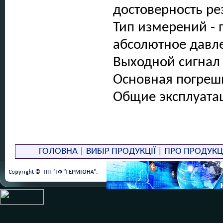
достоверность ре
Тип измерений - 
абсолютное давле
Выходной сигнал 
Основная погрешн
Общие эксплуата
диапазона.
Долговременная с
верхнего предела
ГОЛОВНА
|
ВИБІР ПРОДУКЦІЇ
|
ПРО ПРОДУКЦ
Диапазон перена