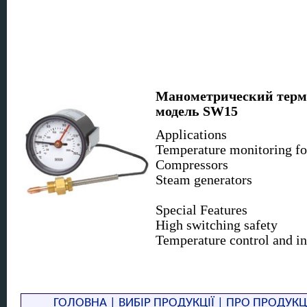
Манометрический термо
модель SW15
Applications
Temperature monitoring for
Compressors
Steam generators
Special Features
High switching safety
Temperature control and in
Description
Nenngröße 60 and 80 mm
Scale ranges 0 ... 400 °C
ГОЛОВНА
|
ВИБІР ПРОДУКЦІЇ
|
ПРО ПРОДУКЦ