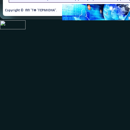
Contacts - microswitches
Type of contact - 1 fixed 
Switch rating - 5 A non-in