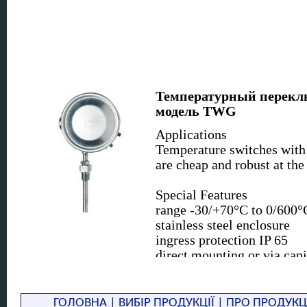
Температурный переклю
модель TWG
Applications
Temperature switches with 
are cheap and robust at th
Special Features
range -30/+70°C to 0/600°
stainless steel enclosure
ingress protection IP 65
direct mounting or via capi
ambient temperature -40 t
1 or 2 independent set poi
high switching capability
ГОЛОВНА
|
ВИБІР ПРОДУКЦІЇ
|
ПРО ПРОДУКЦ