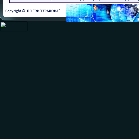
fixed or adjustable deadba
option GAS Ex-ia DUST Ex
option NACE, off-shore, t
accessories
- Flanged Thermowell TW1
- Threaded Thermowell T
- Socket weld Thermowell